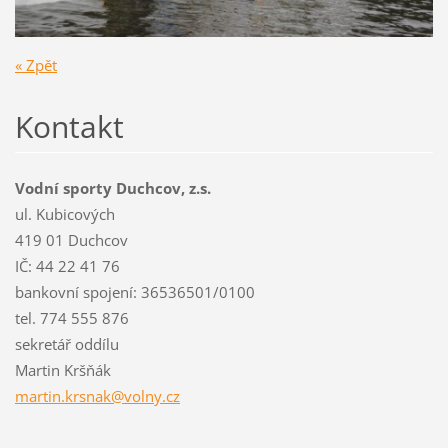
« Zpět
Kontakt
Vodní sporty Duchcov, z.s.
ul. Kubicových
419 01 Duchcov
IČ: 44 22 41 76
bankovní spojení: 36536501/0100
tel. 774 555 876
sekretář oddílu
Martin Kršňák
martin.k
rsnak@vo
lny.cz