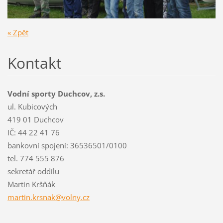
« Zpět
Kontakt
Vodní sporty Duchcov, z.s.
ul. Kubicových
419 01 Duchcov
IČ: 44 22 41 76
bankovní spojení: 36536501/0100
tel. 774 555 876
sekretář oddílu
Martin Kršňák
martin.k
rsnak@vo
lny.cz