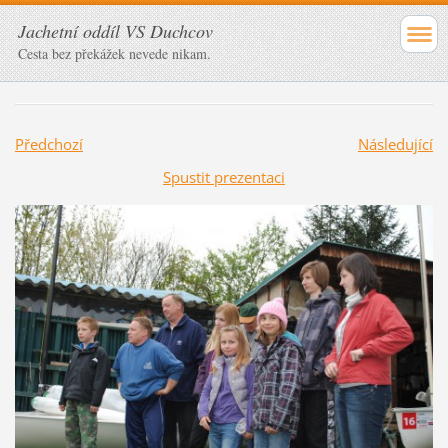
Jachetní oddíl VS Duchcov
Cesta bez překážek nevede nikam.
Předchozí
Následující
Spustit prezentaci