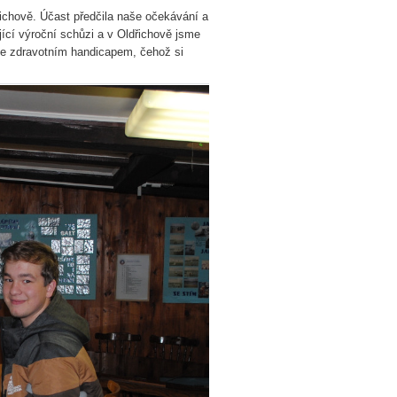
řichově. Účast předčila naše očekávání a
ící výroční schůzi a v Oldřichově jsme
é se zdravotním handicapem, čehož si