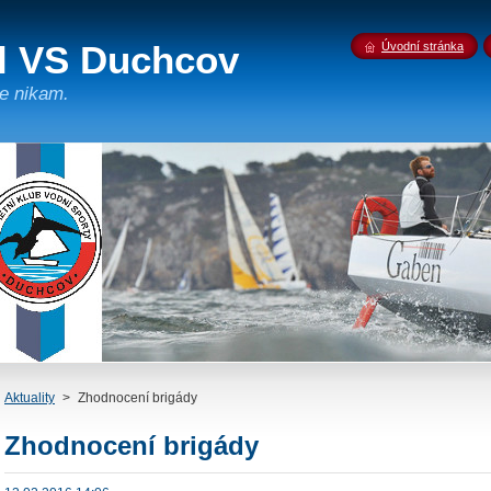
íl VS Duchcov
Úvodní stránka
e nikam.
Aktuality
>
Zhodnocení brigády
Zhodnocení brigády