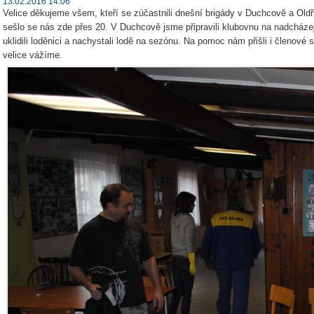
13.02.2016 14:06
Velice děkujeme všem, kteří se zúčastnili dnešní brigády v Duchcově a Old
sešlo se nás zde přes 20. V Duchcově jsme připravili klubovnu na nadcházej
uklidili loděnici a nachystali lodě na sezónu. Na pomoc nám přišli i členov
velice vážíme.