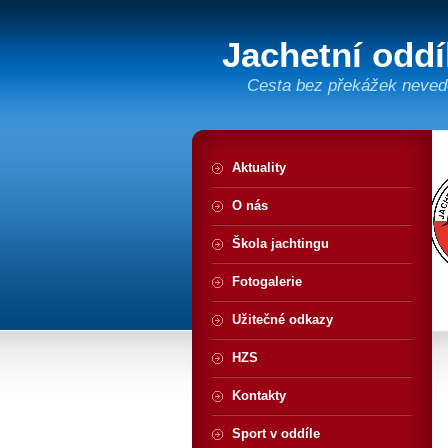
Jachetní odd
Cesta bez překážek neved
Aktuality
O nás
Škola jachtingu
Fotogalerie
Užitečné odkazy
HZS
Kontakty
Sport v oddíle