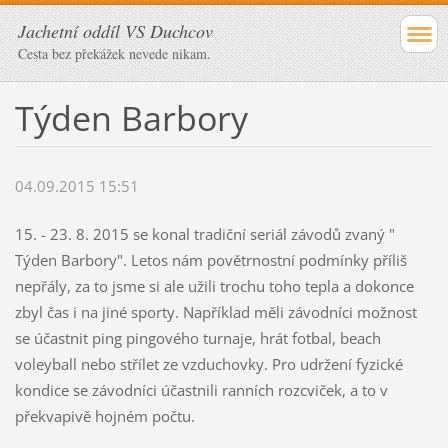
Jachetní oddíl VS Duchcov
Cesta bez překážek nevede nikam.
Týden Barbory
04.09.2015 15:51
15. - 23. 8. 2015 se konal tradiční seriál závodů zvaný "
Týden Barbory". Letos nám povětrnostní podmínky příliš
nepřály, za to jsme si ale užili trochu toho tepla a dokonce
zbyl čas i na jiné sporty. Například měli závodníci možnost
se účastnit ping pingového turnaje, hrát fotbal, beach
voleyball nebo střílet ze vzduchovky. Pro udržení fyzické
kondice se závodníci účastnili ranních rozcviček, a to v
překvapivě hojném počtu.