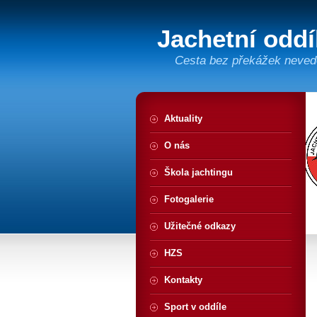
Jachetní odd
Cesta bez překážek neved
Aktuality
O nás
Škola jachtingu
Fotogalerie
Užitečné odkazy
HZS
Kontakty
Sport v oddíle