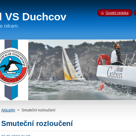
íl VS Duchcov
Úvodní stránka
e nikam.
Aktuality
>
Smuteční rozloučení
Smuteční rozloučení