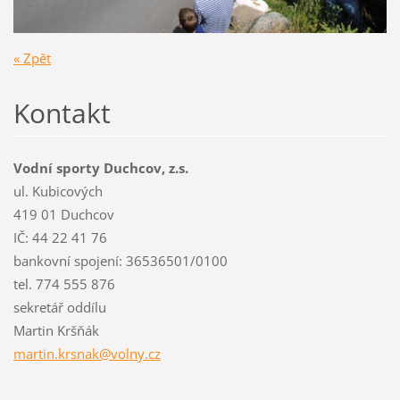
« Zpět
Kontakt
Vodní sporty Duchcov, z.s.
ul. Kubicových
419 01 Duchcov
IČ: 44 22 41 76
bankovní spojení: 36536501/0100
tel. 774 555 876
sekretář oddílu
Martin Kršňák
martin.k
rsnak@vo
lny.cz