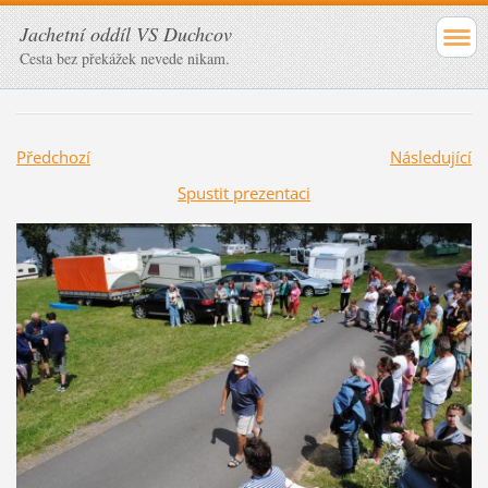
Jachetní oddíl VS Duchcov
Cesta bez překážek nevede nikam.
Předchozí
Následující
Spustit prezentaci