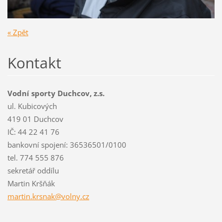
« Zpět
Kontakt
Vodní sporty Duchcov, z.s.
ul. Kubicových
419 01 Duchcov
IČ: 44 22 41 76
bankovní spojení: 36536501/0100
tel. 774 555 876
sekretář oddílu
Martin Kršňák
martin.k
rsnak@vo
lny.cz