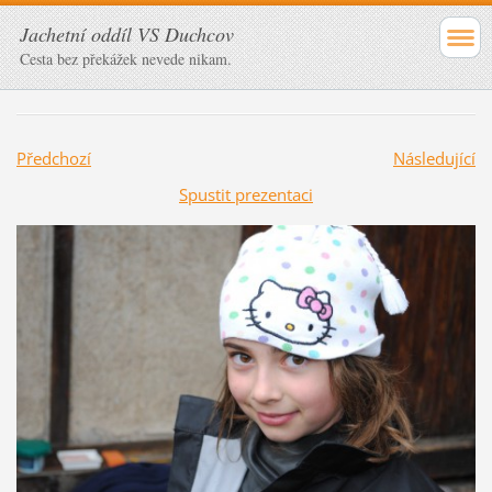
Jachetní oddíl VS Duchcov
Cesta bez překážek nevede nikam.
Předchozí
Následující
Spustit prezentaci