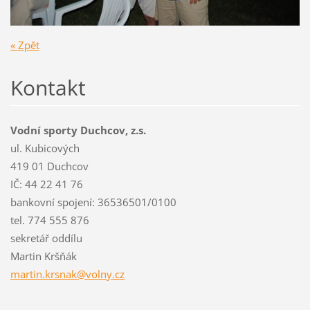
« Zpět
Kontakt
Vodní sporty Duchcov, z.s.
ul. Kubicových
419 01 Duchcov
IČ: 44 22 41 76
bankovní spojení: 36536501/0100
tel. 774 555 876
sekretář oddílu
Martin Kršňák
martin.k
rsnak@vo
lny.cz